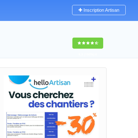
Inscription Artisan
9,5
(100%)
0
votes