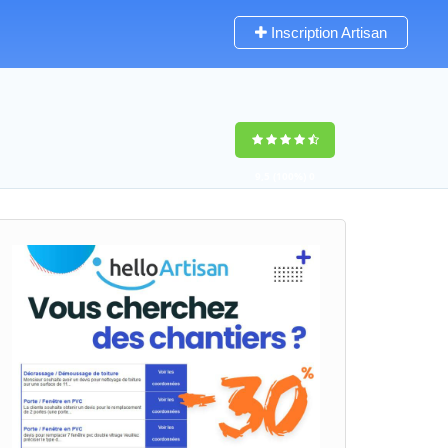
Inscription Artisan
9,5
(100%)
0
votes