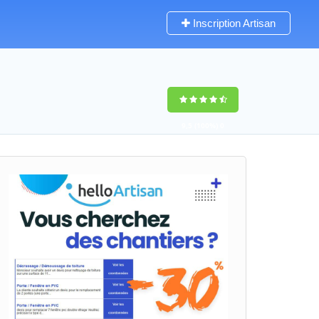
Inscription Artisan
9,5
(100%)
0
votes