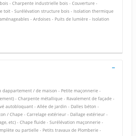
bois - Charpente industrielle bois - Couverture -
 toit - Surélévation structure bois - Isolation thermique
aménageables - Ardoises - Puits de lumière - Isolation
n dappartement / de maison - Petite maçonnerie -
cement) - Charpente métallique - Ravalement de façade -
é autobloquant - Allée de jardin - Dalles béton -
ton / Chape - Carrelage extérieur - Dallage extérieur -
ge, etc) - Chape fluide - Surélévation maçonnerie -
lète ou partielle - Petits travaux de Plomberie -