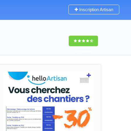
Inscription Artisan
9,5
(100%)
0
votes