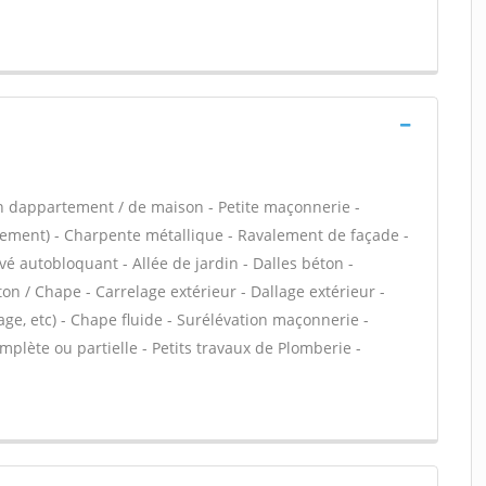
n dappartement / de maison - Petite maçonnerie -
cement) - Charpente métallique - Ravalement de façade -
é autobloquant - Allée de jardin - Dalles béton -
ton / Chape - Carrelage extérieur - Dallage extérieur -
ge, etc) - Chape fluide - Surélévation maçonnerie -
lète ou partielle - Petits travaux de Plomberie -